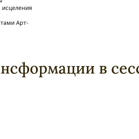
ы
и исцеления
тами Арт-
ансформации в сес