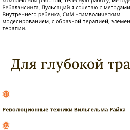
комплексной работой, телесную работу, метод
Ребалансинга, Пульсаций я сочетаю с методам
Внутреннего ребенка, СиМ –символическим
моделированием, с образной терапией, элемен
терапии.
Для глубокой тр
01
Революционные техники Вильгельма Райха
02