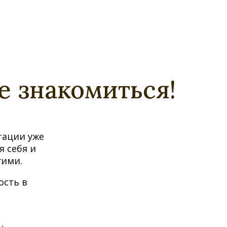
е знакомиться!
тации уже
я себя и
гими.
ость в